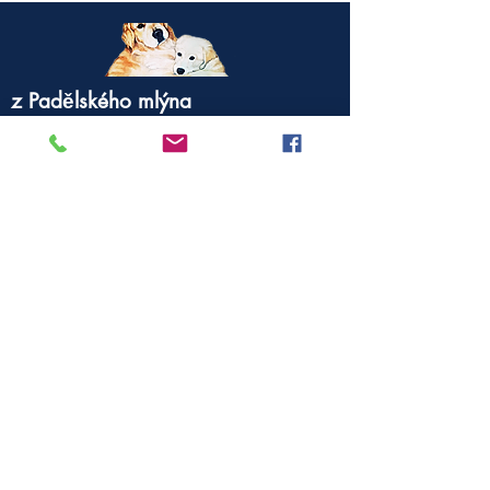
z Padělského mlýna
696 72 Lipov 283
Česká Republika
mdoktor1@seznam.cz
604 968 975
Zůstaňte v obraze
Sledujte naši facebookovou stránku
Golden retriever - Z Padělského Mlýna
Kontaktujte nás
Napište si o podrobnější informace