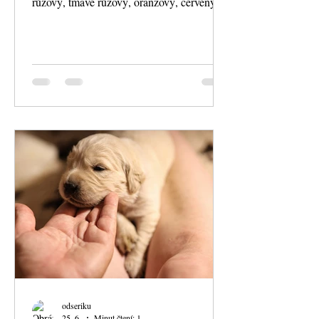
růžový, tmavě růžový, oranžový, červený
odseriku
25. 6.
Minut čtení: 1