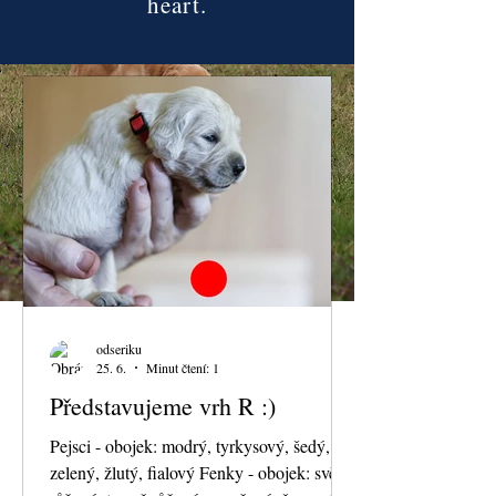
heart.
odseriku
25. 6.
Minut čtení: 1
Představujeme vrh R :)
Pejsci - obojek: modrý, tyrkysový, šedý,
zelený, žlutý, fialový Fenky - obojek: světle