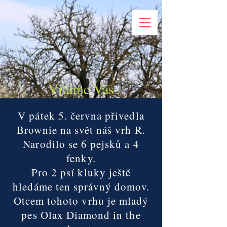
Vítáme Vás
V pátek 5. června přivedla
Brownie na svět náš vrh R.
Narodilo se 6 pejsků a 4
fenky.
Pro 2 psí kluky ještě
hledáme ten správný domov.
Otcem tohoto vrhu je mladý
pes Olax Diamond in the