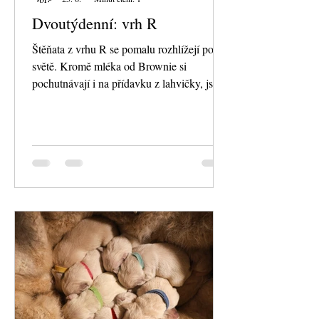
Dvoutýdenní: vrh R
Štěňata z vrhu R se pomalu rozhlížejí po
světě. Kromě mléka od Brownie si
pochutnávají i na přídavku z lahvičky, jsou
poprvé odčervení, každodenně absolvují
vážení a mazlení milují. Krásně reagují na
hlas, když je oslovíme. Olizují nás a
zkoušejí se přisát kam jen to jde...třeba na
naše prsty, bradu nebo paty... prostě
poznávají člověka jakou báječnou součást
jejich světa a bezpečná manipulace se jim
líbí.