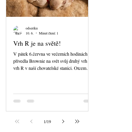
odseriku
10. 6.
Minut čtení: 1
Vrh R je na světě!
V pátek 6.června ve večerních hodinách
přivedla Brownie na svět svůj druhý vrh -
vrh R v naší chovatelské stanici. Otcem
štěňat je mladý pes Olax Diamond in the
heart. Pro dva pejsky hledáme ty správné
smečky :) Přinášíme pár fotek z prvního
týdne života. Olax DOlax Diamond in the
heartiamond in the heart
1
/
19