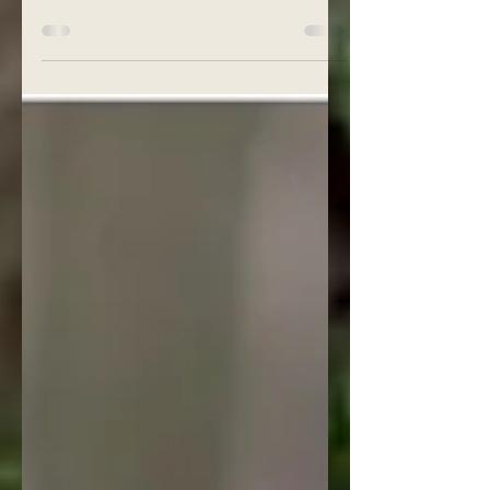
Prckové z vrhu J oslaví zítra (v pátek 9/4) už 4
týdny na světě. Mezi 3. a 4. týdnem kromě
prvního krmení z misky také začínají poznávat...