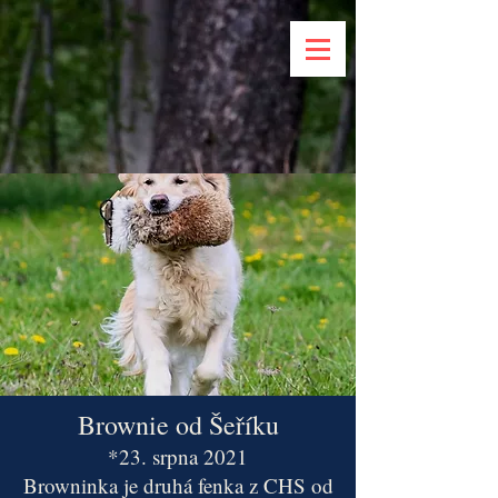
Brownie od Šeříku
*23. srpna 2021
Browninka je druhá fenka z CHS od