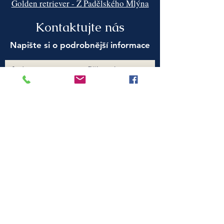
Golden retriever - Z Padělského Mlýna
Kontaktujte nás
Napište si o podrobnější informace
Jméno
Příjmení
Email
Předmět
Zpráva