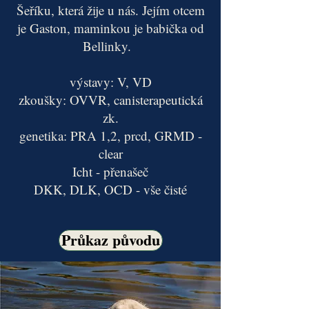
Šeříku, která žije u nás. Jejím otcem
je Gaston, maminkou je babička od
Bellinky.
výstavy: V, VD
zkoušky: OVVR, canisterapeutická
zk.
genetika: PRA 1,2, prcd, GRMD -
clear
Icht - přenašeč
DKK, DLK, OCD - vše čisté
Průkaz původu