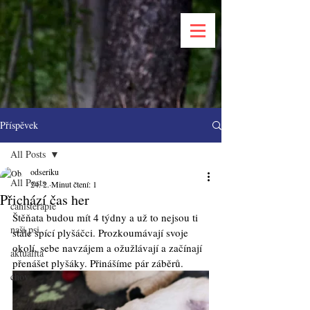
Příspěvek
All Posts
odseriku
All Posts
24. 2.
Minut čtení: 1
Přichází čas her
canisterapie
Štěňata budou mít 4 týdny a už to nejsou ti 
naši psi
stále spící plyšáčci. Prozkoumávají svoje 
okolí, sebe navzájem a ožužlávají a začínají 
aktualita
přenášet plyšáky. Přinášíme pár záběrů. 
chov