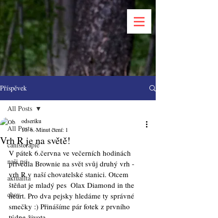
Příspěvek
All Posts
odseriku
All Posts
10. 6.
Minut čtení: 1
Vrh R je na světě!
canisterapie
V pátek 6.června ve večerních hodinách 
naši psi
přivedla Brownie na svět svůj druhý vrh - 
vrh R v naší chovatelské stanici. Otcem 
aktualita
štěňat je mladý pes  Olax Diamond in the 
chov
heart. Pro dva pejsky hledáme ty správné 
smečky :) Přinášíme pár fotek z prvního 
týdne života.